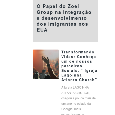
O Papel do Zoei
Group na integração
e desenvolvimento
dos imigrantes nos
EUA
Transformando
Vidas: Conheça
um de nossos
parceiros
Sociais, “ Igreja
Lagoinha
Atlanta Church”
A Igreja LAGOINHA
ATLANTA CHURCH,
chegou a pouco mais de
um ano no estado da
Geórgia, mais
especificamente…