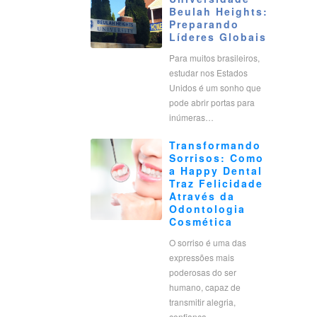
Beulah Heights:
Preparando
Líderes Globais
Para muitos brasileiros,
estudar nos Estados
Unidos é um sonho que
pode abrir portas para
inúmeras…
Transformando
Sorrisos: Como
a Happy Dental
Traz Felicidade
Através da
Odontologia
Cosmética
O sorriso é uma das
expressões mais
poderosas do ser
humano, capaz de
transmitir alegria,
confiança…