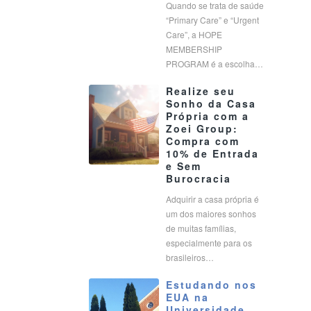
Quando se trata de saúde
“Primary Care” e “Urgent
Care”, a HOPE
MEMBERSHIP
PROGRAM é a escolha…
Realize seu
Sonho da Casa
Própria com a
Zoei Group:
Compra com
10% de Entrada
e Sem
Burocracia
Adquirir a casa própria é
um dos maiores sonhos
de muitas famílias,
especialmente para os
brasileiros…
Estudando nos
EUA na
Universidade