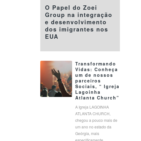
O Papel do Zoei
Group na integração
e desenvolvimento
dos imigrantes nos
EUA
Transformando
Vidas: Conheça
um de nossos
parceiros
Sociais, “ Igreja
Lagoinha
Atlanta Church”
A Igreja LAGOINHA
ATLANTA CHURCH,
chegou a pouco mais de
um ano no estado da
Geórgia, mais
especificamente…