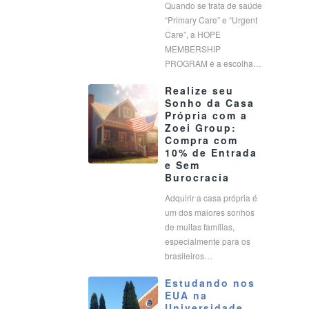
Quando se trata de saúde
“Primary Care” e “Urgent
Care”, a HOPE
MEMBERSHIP
PROGRAM é a escolha…
Realize seu
Sonho da Casa
Própria com a
Zoei Group:
Compra com
10% de Entrada
e Sem
Burocracia
Adquirir a casa própria é
um dos maiores sonhos
de muitas famílias,
especialmente para os
brasileiros…
Estudando nos
EUA na
Universidade