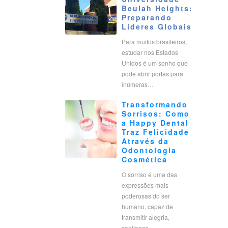
Beulah Heights:
Preparando
Líderes Globais
Para muitos brasileiros,
estudar nos Estados
Unidos é um sonho que
pode abrir portas para
inúmeras…
Transformando
Sorrisos: Como
a Happy Dental
Traz Felicidade
Através da
Odontologia
Cosmética
O sorriso é uma das
expressões mais
poderosas do ser
humano, capaz de
transmitir alegria,
confiança…