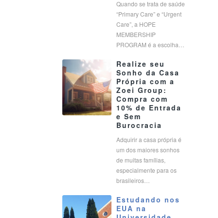
Quando se trata de saúde
“Primary Care” e “Urgent
Care”, a HOPE
MEMBERSHIP
PROGRAM é a escolha…
Realize seu
Sonho da Casa
Própria com a
Zoei Group:
Compra com
10% de Entrada
e Sem
Burocracia
Adquirir a casa própria é
um dos maiores sonhos
de muitas famílias,
especialmente para os
brasileiros…
Estudando nos
EUA na
Universidade