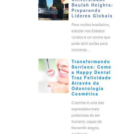
Beulah Heights:
Preparando
Líderes Globais
Para muitos brasileiros,
estudar nos Estados
Unidos é um sonho que
pode abrir portas para
inúmeras…
Transformando
Sorrisos: Como
a Happy Dental
Traz Felicidade
Através da
Odontologia
Cosmética
O sorriso é uma das
expressões mais
poderosas do ser
humano, capaz de
transmitir alegria,
confiança…