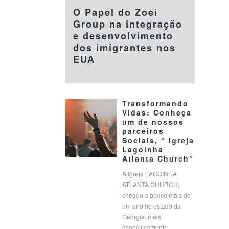
O Papel do Zoei
Group na integração
e desenvolvimento
dos imigrantes nos
EUA
Transformando
Vidas: Conheça
um de nossos
parceiros
Sociais, “ Igreja
Lagoinha
Atlanta Church”
A Igreja LAGOINHA
ATLANTA CHURCH,
chegou a pouco mais de
um ano no estado da
Geórgia, mais
especificamente…