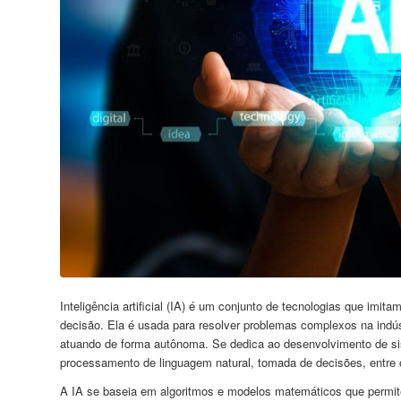
Inteligência artificial (IA) é um conjunto de tecnologias que i
decisão. Ela é usada para resolver problemas complexos na indú
atuando de forma autônoma. Se dedica ao desenvolvimento de si
processamento de linguagem natural, tomada de decisões, entre 
A IA se baseia em algoritmos e modelos matemáticos que permit