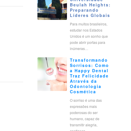
Beulah Heights:
Preparando
Líderes Globais
Para muitos brasileiros,
estudar nos Estados
Unidos é um sonho que
pode abrir portas para
inúmeras…
Transformando
Sorrisos: Como
a Happy Dental
Traz Felicidade
Através da
Odontologia
Cosmética
O sorriso é uma das
expressões mais
poderosas do ser
humano, capaz de
transmitir alegria,
confiança…