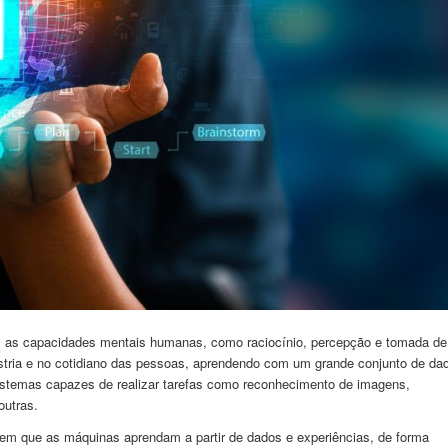
mitam as capacidades mentais humanas, como raciocínio, percepção e tomada de
stria e no cotidiano das pessoas, aprendendo com um grande conjunto de da
stemas capazes de realizar tarefas como reconhecimento de imagens,
outras.
em que as máquinas aprendam a partir de dados e experiências, de forma