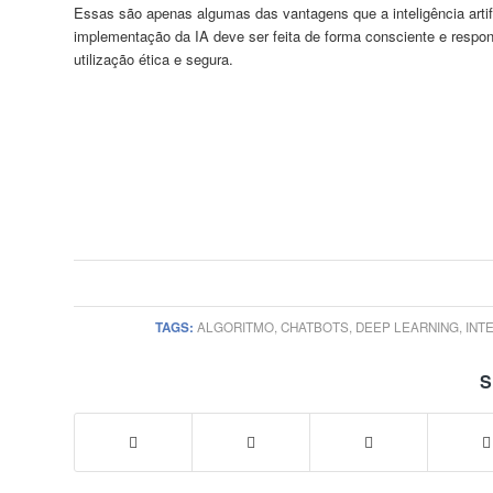
Essas são apenas algumas das vantagens que a inteligência artifi
implementação da IA deve ser feita de forma consciente e respo
utilização ética e segura.
TAGS:
ALGORITMO
,
CHATBOTS
,
DEEP LEARNING
,
INT
S