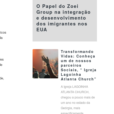
O Papel do Zoei
Group na integração
e desenvolvimento
dos imigrantes nos
EUA
ticos
da
Transformando
Vidas: Conheça
des
um de nossos
de
parceiros
Sociais, “ Igreja
Lagoinha
de,
Atlanta Church”
A Igreja LAGOINHA
ATLANTA CHURCH,
chegou a pouco mais de
um ano no estado da
Geórgia, mais
especificamente…