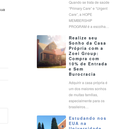
Quando se trata de saúde
“Primary Care” e “Urgent
sua
Care”, a HOPE
MEMBERSHIP
PROGRAM é a escolha…
Realize seu
Sonho da Casa
Própria com a
Zoei Group:
Compra com
10% de Entrada
e Sem
Burocracia
Adquirir a casa própria é
um dos maiores sonhos
de muitas famílias,
especialmente para os
brasileiros…
Estudando nos
EUA na
Universidade