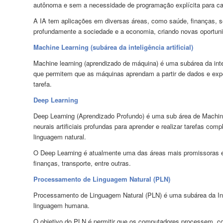
autônoma e sem a necessidade de programação explícita para ca
A IA tem aplicações em diversas áreas, como saúde, finanças, seg
profundamente a sociedade e a economia, criando novas oportuni
Machine Learning (subárea da inteligência artificial)
Machine learning (aprendizado de máquina) é uma subárea da inte
que permitem que as máquinas aprendam a partir de dados e exp
tarefa.
Deep Learning
Deep Learning (Aprendizado Profundo) é uma sub área de Machin
neurais artificiais profundas para aprender e realizar tarefas 
linguagem natural.
O Deep Learning é atualmente uma das áreas mais promissoras em
finanças, transporte, entre outras.
Processamento de Linguagem Natural (PLN)
Processamento de Linguagem Natural (PLN) é uma subárea da Intel
linguagem humana.
O objetivo do PLN é permitir que os computadores processem, 